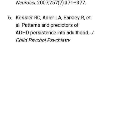
Neurosci
. 2007;257(7):371–377.
Kessler RC, Adler LA, Barkley R, et 
al. Patterns and predictors of 
ADHD persistence into adulthood. 
J 
Child Psychol Psychiatry
. 
2005;46(10):1205–1212.
White HA, Shah P. Uninhibited 
imaginations: Creativity in adults 
with Attention-Deficit/Hyperactivity 
Disorder. 
Pers Individ Dif
. 
2006;40(6):1121–1131.
Boot N, Nevicka B, Baas M. 
Creativity in ADHD: Goal-Directed 
Motivation and Domain Specificity. 
J Atten Disord
. 2020;24(13):1857–
1866. 