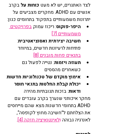
לצד האתגרים, יש לא מעט 
כוחות על
 בקרב 
אנשים עם ADHD. מחקרים מצביעים על 
יתרונות משמעותיים בתפקוד בתחומים כגון:
היפר-פוקוס
: ריכוז עמוק 
בפרויקטים 
משמעותיים [7]
חשיבה יצירתית ואסוציאטיבית
: 
פתיחות לרעיונות חדשים, במיוחד 
בתנאים פחות מובנים [8]
תעוזה ויזמות
: נטייה לפעול גם 
כשאחרים מהססים
אימוץ מוקדם של טכנולוגיות חדשות
יכולת קבלת החלטות בתנאי חוסר 
ודאות
: בזכות תגובתיות מהירה
מחקר איכותני שנערך בקרב עובדים עם 
ADHD בתחומי חדשנות מצא שהם מייחסים 
את הצלחתם ל”חשיבה מחוץ לקופסה“, 
לאנרגיה גבוהה 
ו
לאינטואיציה חזקה [4]
.