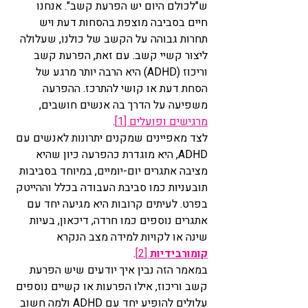
ש"לכולם היום יש הפרעת קשב". אנחנו 
חיים בסביבה מוצפת בהסחות דעת ויש 
תחרות גבוהה על הקשב של כולנו, שעלולה 
ליצור קשיי קשב. עם זאת, הפרעת קשב 
וריכוז (ADHD) היא הרבה יותר מרגע של 
הסחת דעת או קושי להתרכז. ההפרעה 
משפיעה על הדרך בה אנשים חושבים, 
מרגישים ופועלים [1]
.
לצד מאפיינים שמקנים יתרונות לאנשים עם 
ADHD, היא מוגדרת כהפרעה כיון שהיא 
מציבה אתגרים יום-יומיים, במיוחד בסביבות 
תובעניות כמו סביבת העבודה בכלל וההייטק 
בפרט. לעיתים קרובות היא מגיעה יחד עם 
אתגרים נוספים כמו חרדה, דיכאון, בעיות 
שינה או לקויות למידה מצב הנקרא
קומורבידיות
 [2]
.
במאמר הזה נבין איך יודעים שיש הפרעת 
קשב וריכוז, אילו הפרעות או קשיים נוספים 
עלולים להופיע יחד עם ADHD ולמה חשוב 