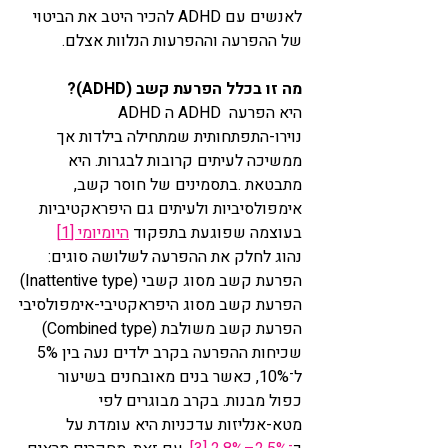
לאנשים עם ADHD להכיר היטב את הביטוי 
של ההפרעה וההפרעות הנלוות אצלם.
מה זו בכלל הפרעת קשב (ADHD)?
ADHD ה ADHD היא הפרעה 
נוירו-התפתחותית שמתחילה בילדות אך 
ממשיכה לעיתים קרובות לבגרות. היא 
מתבטאת .בתסמינים של חוסר קשב, 
אימפולסיביות ולעיתים גם היפראקטיביות 
בעוצמה שפוגעת בתפקוד 
היומיומי [1]
נהוג לחלק את ההפרעה לשלושה סוגים:
הפרעת קשב מסוג קשבי (Inattentive type)
הפרעת קשב מסוג היפראקטיבי-אימפולסיבי
הפרעת קשב משולבת (Combined type)
שכיחות ההפרעה בקרב ילדים נעה בין 5% 
ל־10%, כאשר בנים מאובחנים בשיעור 
כפול מבנות. בקרב מבוגרים לפי 
מטא-אנליזות עדכניות היא עומדת על 