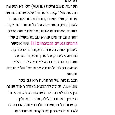
לסיכום
הפרעת קשב וריכוז (ADHD) היא לא תופעה 
חולפת של "קצת מוסחות" אלא שונות מוחית 
עמוקה, שלעיתים קרובות מלווה את האדם 
לאורך חייו, ומשפיעה על כל תחומי התפקוד. 
בשנים האחרונות אנחנו מבינים אותה הרבה 
יותר טוב: יודעים שהיא נובעת משילוב של 
גורמים גנטיים וסביבתיים [1]
, שאי אפשר 
לאבחן אותה בעזרת בדיקת דם או סריקה 
מוחית, אלא רק על סמך תפקוד בפועל 
ושברוב המקרים היא לא באה לבד, אלא 
מגיעה כחלק מ"חגיגה צבעונית" של אתגרים 
וכוחות.
הצבעוניות של ההפרעה היא גם בכך 
שADHD  יכולה להתבטא בצורה מאוד שונה 
בין אדם לאדם: אחת שוכחת פגישות, אחד 
מצטיין בעבודה בלילה, שלישי מחליף 
קריירות כל שנתיים וכולם באותה הגדרה. זו 
לא טעות באבחון זה הקסם והמורכבות 