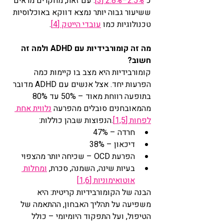
כ
־
2.5%–2.8% [3]
. עם זאת, מחקרים מראים 
ששיעור גבוה יותר נמצא דווקא באוכלוסיות 
טכנולוגיות כמו 
עובדי הייטק [4]
.
מה זה קומורבידיות עם ADHD ולמה זה 
חשוב?
קומורבידיות היא מצב בו קיימות כמה 
הפרעות יחד. אצל אנשים עם ADHD מדובר 
בתופעה רווחת מאוד – 50% עד 80% 
מהמאובחנים סובלים מהפרעה 
נלווית אחת 
לפחות [1,5]
.הנפוצות שבהן כוללות:
חרדה – 47%
דיכאון – 38%
הפרעת OCD – שכיחה יותר מהצפוי
בעיות שינה, השמנה, סכרת, 
ומחלות 
אוטואימוניות [1,6]
הבנה של הקומורבידיות קריטית: היא 
משפיעה על תהליך האבחון, ההתאמה של 
הטיפול, ועל התפקוד היומיומי – כולל 