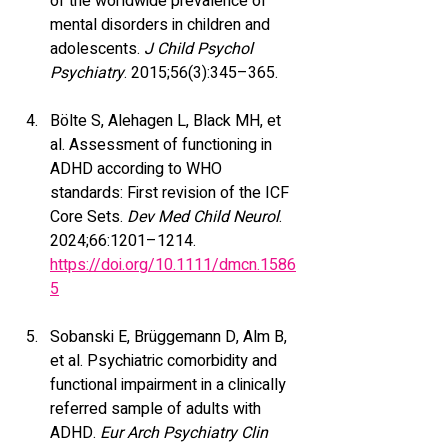
of the worldwide prevalence of 
mental disorders in children and 
adolescents. 
J Child Psychol 
Psychiatry
. 2015;56(3):345–365.
Bölte S, Alehagen L, Black MH, et 
al. Assessment of functioning in 
ADHD according to WHO 
standards: First revision of the ICF 
Core Sets. 
Dev Med Child Neurol
. 
2024;66:1201–1214. 
https://doi.org/10.1111/dmcn.1586
5
Sobanski E, Brüggemann D, Alm B, 
et al. Psychiatric comorbidity and 
functional impairment in a clinically 
referred sample of adults with 
ADHD. 
Eur Arch Psychiatry Clin 