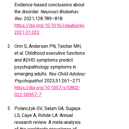
Evidence-based conclusions about 
the disorder. 
Neurosci Biobehav 
Rev
. 2021;128:789–818. 
https://doi.org/10.1016/j.neubiorev.
2021.01.022
Orm S, Andersen PN, Teicher MH, 
et al. Childhood executive functions 
and ADHD symptoms predict 
psychopathology symptoms in 
emerging adults. 
Res Child Adolesc 
Psychopathol
. 2023;51:261–271. 
https://doi.org/10.1007/s10802-
022-00957-7
Polanczyk GV, Salum GA, Sugaya 
LS, Caye A, Rohde LA. Annual 
research review: A meta-analysis 